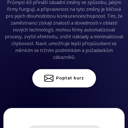
Průmysl 4.0 přináší zásadní změny ve způsobu, jakým
firmy fungují, a připravenost na tyto změny je klíčová
pro jejich dlouhodobou konkurenceschopnost. Tím, že
zaměstnanci získají znalosti a dovednosti v oblasti
nových technologií, mohou firmy automatizovat
procesy, zvýšit efektivitu, snížit náklady a minimalizovat
chybovost. Navíc umožňuje lepší přizpůsobení se
měnícím se tržním podmínkám a požadavkům
zákazníků.
Poptat kurz